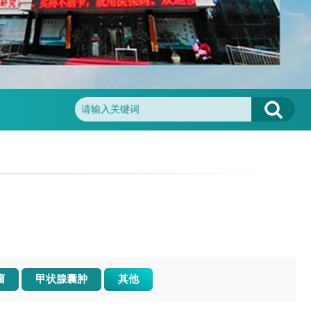
瘤
甲状腺囊肿
其他